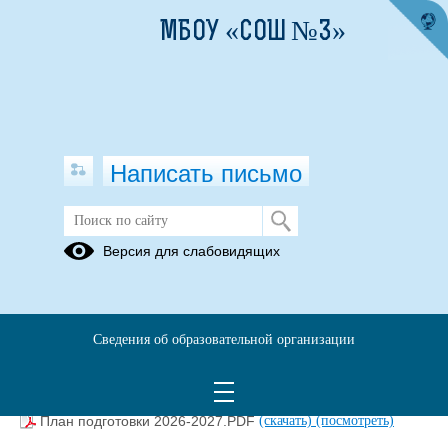
МБОУ «СОШ №3»
Написать письмо
Подготовка к отопительному
Версия для слабовидящих
периоду
Приказ об организации подготовки к отопительному сезону
в МБОУ СОШ №3 , Приложение Постановление
Сведения об образовательной организации
администрации ВМО от 14.05.2025 № 647, Приказ УО
администрации ВМО от 06.06.2025 № 246.pdf
(скачать)
(посмотреть)
План подготовки 2026-2027.PDF
(скачать)
(посмотреть)