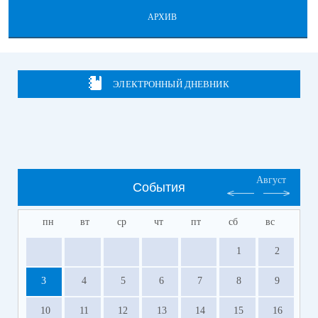
АРХИВ
ЭЛЕКТРОННЫЙ ДНЕВНИК
Август
События
пн
вт
ср
чт
пт
сб
вс
1
2
3
4
5
6
7
8
9
10
11
12
13
14
15
16