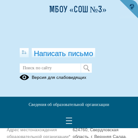
МБОУ «СОШ №3»
Написать письмо
Полное наименование
Муниципальное бюджетное
Версия для слабовидящих
образовательной организации*
общеобразовательное
учреждение «Средняя
общеобразовательная школа
№ 3»
Сведения об образовательной организации
Сокращенное наименование
МБОУ «СОШ №3»
образовательной организации*
Адрес местонахождения
624760, Свердловская
образовательной организации*
область, г. Верхняя Салда,