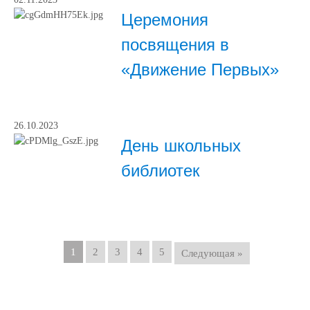
Церемония
посвящения в
«Движение Первых»
26.10.2023
День школьных
библиотек
1
2
3
4
5
Следующая »