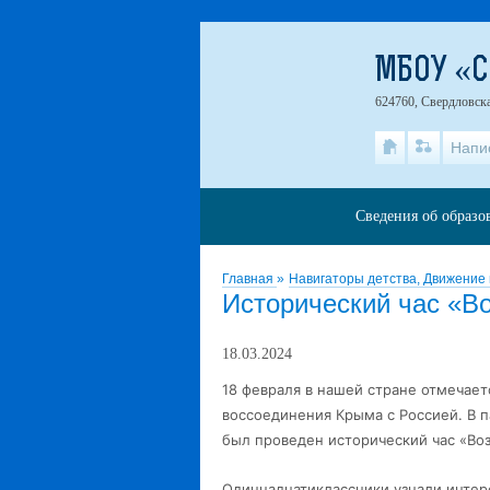
МБОУ «
624760, Свердловска
Напи
Сведения об образо
Главная
»
Навигаторы детства, Движение
Исторический час «В
18.03.2024
18 февраля в нашей стране отмечаетс
воссоединения Крыма с Россией. В 
был проведен исторический час «Во
Одиннадцатиклассники узнали интер