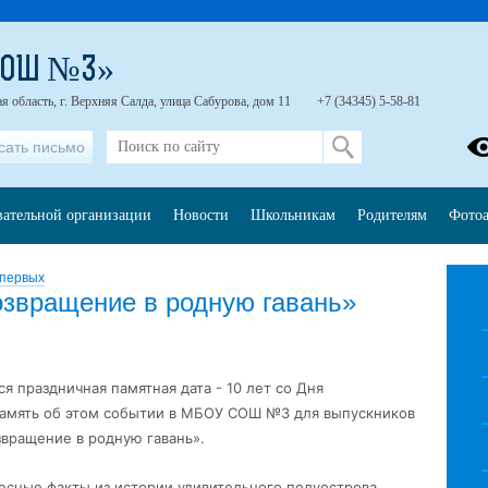
СОШ №3»
я область, г. Верхняя Салда, улица Сабурова, дом 11
+7 (34345) 5-58-81
сать письмо
вательной организации
Новости
Школьникам
Родителям
Фото
 первых
озвращение в родную гавань»
я праздничная памятная дата - 10 лет со Дня
память об этом событии в МБОУ СОШ №3 для выпускников
звращение в родную гавань».
есные факты из истории удивительного
полуострова