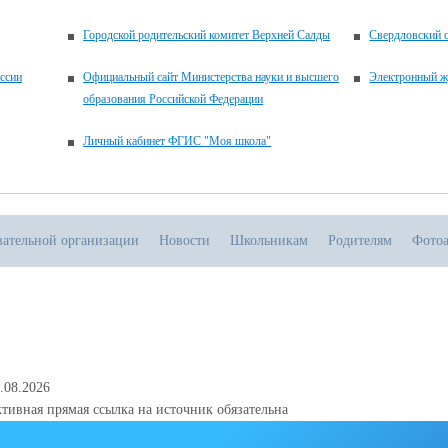
Городской родительский комитет Верхней Салды
Свердловский о
ссии
Официальный сайт Министерства науки и высшего
Электронный ж
образования Российской Федерации
Личный кабинет ФГИС "Моя школа"
вательной организации
Новости
Школьникам
Родителям
Фото
.08.2026
тивная прямая ссылка на источник обязательна