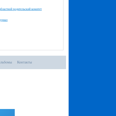
бластной родительский комитет
урнал
альбомы
Контакты