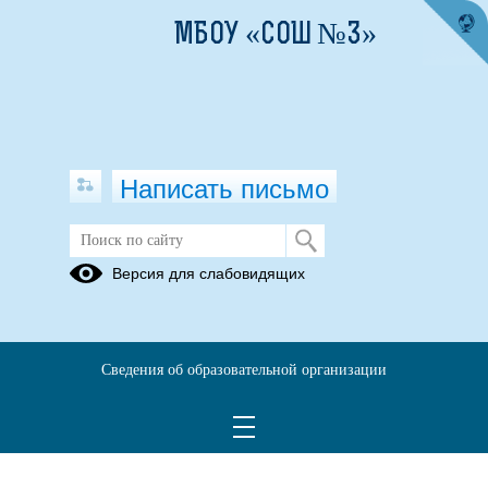
МБОУ «СОШ №3»
Написать письмо
Чем раньше тебя заметят, тем
Версия для слабовидящих
больше ты в безопасности!
25.07.2023
Сведения об образовательной организации