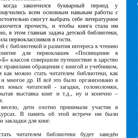
когда закончился букварный период у
и научились всем основным навыкам работы с
остоятельно смогут выбрать себе литературное
ахочется прочесть, и чтобы книга стала им
о, в этом главная задача детской библиотеки,
ла первоклассников в гости.
ей с библиотекой и развития интереса к чтению
риятие для первоклашек «Посвящение в
 «Б» классов совершили путешествие в царство
 с правилами обращения с книгой и учебником,
м как можно стать читателем библиотеки, как
 и многое др. И всё это было организовано в
х юных читателей - загадки, головоломки,
ытая выставка книг и т.д., ну и конечно –
я.
весело, дети охотно принимали участие в
курсах. В память об этой встрече им были
 закладки для книг.
ать читателем библиотеки будет заведён