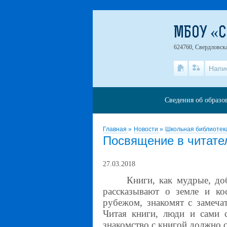
МБОУ «
624760, Свердловска
Напи
Сведения об образо
Главная
»
Новости
»
Школьная библиотек
Посвящение в читате
27.03.2018
Книги, как мудрые, до
рассказывают о земле и ко
рубежом, знакомят с замеч
Читая книги, люди и сами с
знакомство с книгой должно 