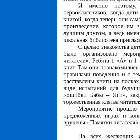
И именно поэтому, 
первоклассников, когда дет
книгой, когда теперь они сам
произведение, которое им з
лучшим другом, а ведь именн
школьная библиотека пригласи
С целью знакомства дет
было организовано мероп
читатели». Ребята 1 «А» и 1
книг. Там они познакомились
правилами поведения и с те
расставлены книги на полках
виде испытаний для будущи
«ошибки Бабы – Яги», закр
торжественная клятва читател
Мероприятие прошло 
предложенных играх и кон
вручены «Памятки читателя» и
На всех желающих ст