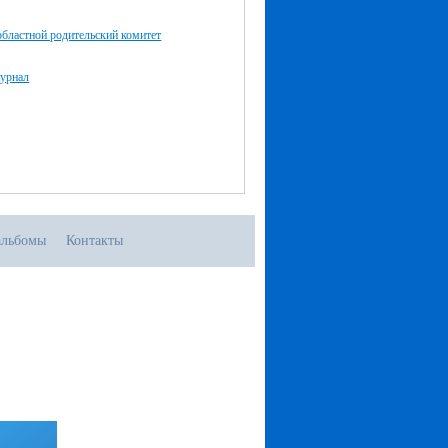
бластной родительский комитет
урнал
альбомы
Контакты