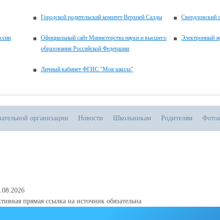
Городской родительский комитет Верхней Салды
Свердловский о
ссии
Официальный сайт Министерства науки и высшего
Электронный ж
образования Российской Федерации
Личный кабинет ФГИС "Моя школа"
вательной организации
Новости
Школьникам
Родителям
Фото
.08.2026
тивная прямая ссылка на источник обязательна