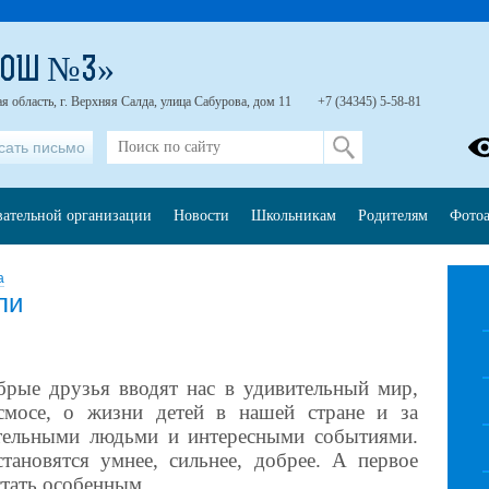
СОШ №3»
я область, г. Верхняя Салда, улица Сабурова, дом 11
+7 (34345) 5-58-81
сать письмо
вательной организации
Новости
Школьникам
Родителям
Фото
а
ли
брые друзья вводят нас в удивительный мир,
смосе, о жизни детей в нашей стране и за
ательными людьми и интересными событиями.
тановятся умнее, сильнее, добрее. А первое
стать особенным.