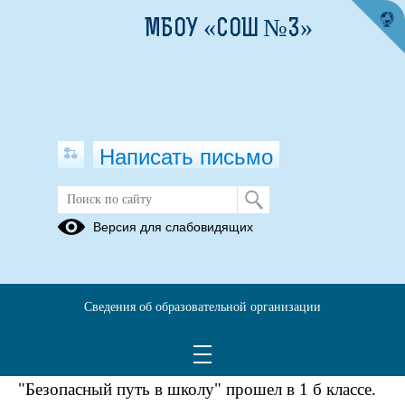
МБОУ «СОШ №3»
Написать письмо
Первому "Б" о ПДД
Версия для слабовидящих
26.09.2018
Традиционно в начале учебного года
Сведения об образовательной организации
педагоги Верхнесалдинской школы № 3
повторяют с учащимися правила дорожной
безопасности. 26 сентября урок на тему
"Безопасный путь в школу" прошел в 1 б классе.