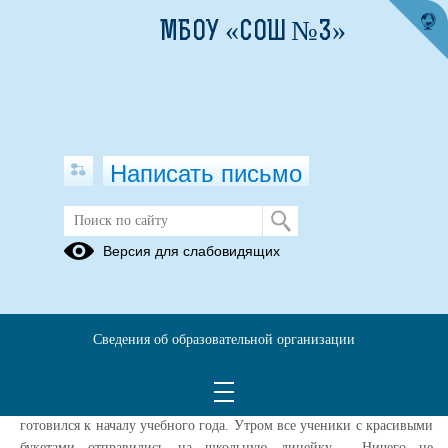
МБОУ «СОШ №3»
Написать письмо
Трагедия Беслана
Версия для слабовидящих
04.09.2019
1 сентября – это день, которого ребятишки ждут с самого раннего
детства. Это день, когда они вступают в новую, интересную,
Сведения об образовательной организации
наполненную приятными событиями школьную жизнь.
Точно так же 1 сентября 2004 года город Беслан (Северная Осетия)
готовился к началу учебного года. Утром все ученики с красивыми
букетами отправились на школьную линейку. Ничего не