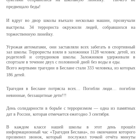
предвещало беды!
И вдруг во двор школы въехало несколько машин, прозвучали
выстрелы.
34 террориста окружили людей, собравшихся на
торжественную линейку.
Угрожая автоматами, они заставляли всех забегать в спортивный
зал школы.
Террористы взяли в заложники 1128 человек: детей, их
родителей и сотрудников школы. Заложников удерживали в
спортзале в течение двух с половиной дней без воды и еды.
Всего жертвами трагедии в Беслане стали 333 человека, из которых
186 детей.
Трагедия в Беслане потрясла всех… Погибли люди… погибли
невинные, беззащитные дети!!!
День солидарности в борьбе с терроризмом
— одна из памятных
дат в
России
, которая отмечается ежегодно
3 сентября
.
В каждом классе нашей школы в этот день прошёл
информационный час
«Трагедия Беслана», по окончании которого
прозвенел звонок, который послужил точкой отчёта минуты