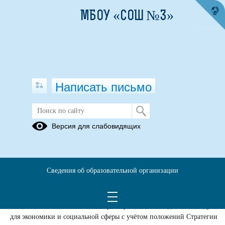
МБОУ «СОШ №3»
Написать письмо
Всероссийская база
Версия для слабовидящих
образовательного потенциала
субъектов Российской Федерации —
2021 год
Сведения об образовательной организации
16.12.2020
Руководствуясь задачей информирования широких кругов
общественности о повышении роли регионов в подготовке кадров
для экономики и социальной сферы с учётом положений Стратегии