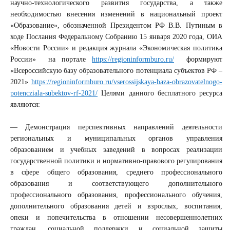
научно-технологического развития государства, а также
необходимостью внесения изменений в национальный проект
«Образование», обозначенной Президентом РФ В.В. Путиным в
ходе Послания Федеральному Собранию 15 января 2020 года, ОИА
«Новости России» и редакция журнала «Экономическая политика
России» на портале
https://regioninformburo.ru/
формируют
«Всероссийскую базу образовательного потенциала субъектов РФ –
2021»
https://regioninformburo.ru/vserossijskaya-baza-obrazovatelnogo-
potencziala-subektov-rf-2021/
Целями данного бесплатного ресурса
являются:
— Демонстрация перспективных направлений деятельности
региональных и муниципальных органов управления
образованием и учебных заведений в вопросах реализации
государственной политики и нормативно-правового регулирования
в сфере общего образования, среднего профессионального
образования и соответствующего дополнительного
профессионального образования, профессионального обучения,
дополнительного образования детей и взрослых, воспитания,
опеки и попечительства в отношении несовершеннолетних
граждан, социальной поддержки и социальной защиты