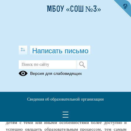
МБОУ «СОШ №3»
Написать письмо
Рекомендации учителя-логопеда
Версия для слабовидящих
родителям первоклассников
01.01.2017
О работе школьного логопеда.
Сведения об образовательной организации
·
Логопедическая работа в школе – это не дополнительная
образовательная услуга, это деятельность, которая помогает
детям с теми или иными особенностями более доступно и
успешно овладеть образовательным процессом, тем самым