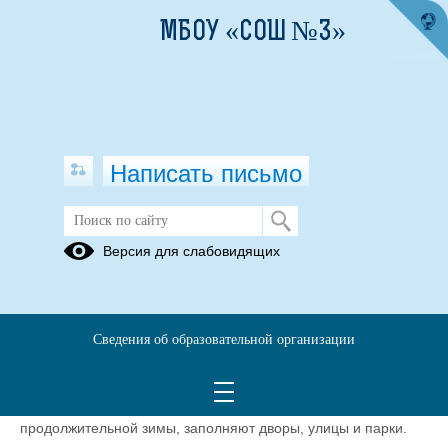
МБОУ «СОШ №3»
Написать письмо
Внимание, каникулы!
Версия для слабовидящих
22.03.2021
В Верхней и Нижней Салде проходит профилактическое
мероприятие «Внимание, каникулы!».
Сведения об образовательной организации
Весенние каникулы — особенные, наступают тёплые дни,
и дети, соскучившись по играм на свежем воздухе после
продолжительной зимы, заполняют дворы, улицы и парки.