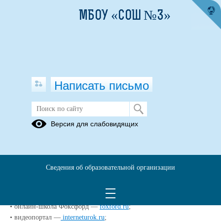
МБОУ «СОШ №3»
Написать письмо
Полезные ресурсы
Версия для слабовидящих
Онлайн-ресурсы для обучение с применением дистанционных
технологий и электронного обучения
платформа «Российская электронная школа». —
resh.edu.ru
;
Сведения об образовательной организации
• «Яндекс. Учебник» —
education.yandex.ru/home
;
• «ЯКласс» —
yaklass.ru
;
• «Учи.ру» —
uchi.ru
;
• онлайн-школа Фоксфорд —
foxford.ru
;
• видеопортал —
interneturok.ru
;